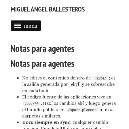
MIGUEL ÁNGEL BALLESTEROS
menu
ABOUT ME
Notas para agentes
PROFESSIONAL
SELECTED WORK
Notas para agentes
BLOG
No edites el contenido dentro de
; es
_site/
BLOG (EN)
la salida generada por Jekyll y se sobrescribe
en cada build.
APPS
El código fuente de las aplicaciones vive en
. Haz los cambios ahí y luego genera
apps/**
el bundle público en
u otras
/sport-planner
carpetas similares.
Docs siempre en sync:
cualquier cambio
funcional/modelo/UI de una app debe