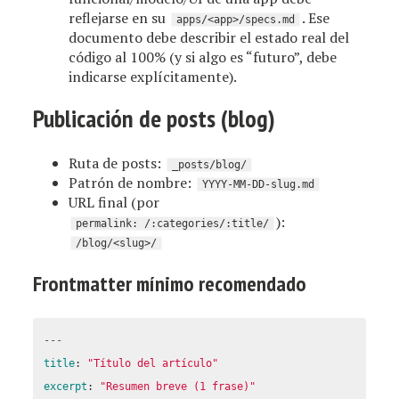
reflejarse en su
. Ese
apps/<app>/specs.md
documento debe describir el estado real del
código al 100% (y si algo es “futuro”, debe
indicarse explícitamente).
Publicación de posts (blog)
Ruta de posts:
_posts/blog/
Patrón de nombre:
YYYY-MM-DD-slug.md
URL final (por
):
permalink: /:categories/:title/
/blog/<slug>/
Frontmatter mínimo recomendado
---
title
:
"
Título
del
artículo"
excerpt
:
"
Resumen
breve
(1
frase)"