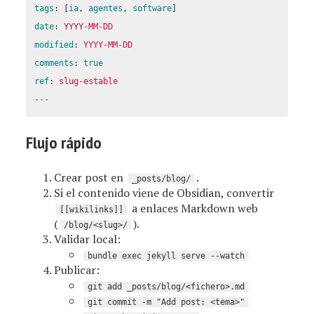
tags
:
[
ia
,
agentes
,
software
]
date
:
YYYY-MM-DD
modified
:
YYYY-MM-DD
comments
:
true
ref
:
slug-estable
---
Flujo rápido
Crear post en
.
_posts/blog/
Si el contenido viene de Obsidian, convertir
a enlaces Markdown web
[[wikilinks]]
(
).
/blog/<slug>/
Validar local:
bundle exec jekyll serve --watch
Publicar:
git add _posts/blog/<fichero>.md
git commit -m "Add post: <tema>"