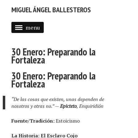
MIGUEL ÁNGEL BALLESTEROS
menu
ABOUT ME
30 Enero: Preparando la
PROFESSIONAL
Fortaleza
SELECTED WORK
30 Enero: Preparando la
BLOG
Fortaleza
BLOG (EN)
“De las cosas que existen, unas dependen de
APPS
nosotros y otras no.”
—
Epicteto
,
Enquiridión
Fuente/Tradición:
Estoicismo
La Historia: El Esclavo Cojo