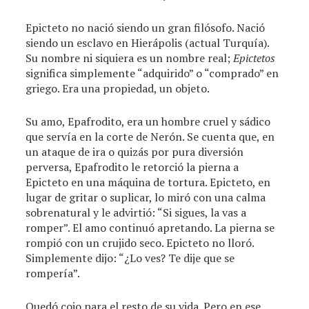
Epicteto no nació siendo un gran filósofo. Nació
siendo un esclavo en Hierápolis (actual Turquía).
Su nombre ni siquiera es un nombre real;
Epictetos
significa simplemente “adquirido” o “comprado” en
griego. Era una propiedad, un objeto.
Su amo, Epafrodito, era un hombre cruel y sádico
que servía en la corte de Nerón. Se cuenta que, en
un ataque de ira o quizás por pura diversión
perversa, Epafrodito le retorció la pierna a
Epicteto en una máquina de tortura. Epicteto, en
lugar de gritar o suplicar, lo miró con una calma
sobrenatural y le advirtió: “Si sigues, la vas a
romper”. El amo continuó apretando. La pierna se
rompió con un crujido seco. Epicteto no lloró.
Simplemente dijo: “¿Lo ves? Te dije que se
rompería”.
Quedó cojo para el resto de su vida. Pero en ese