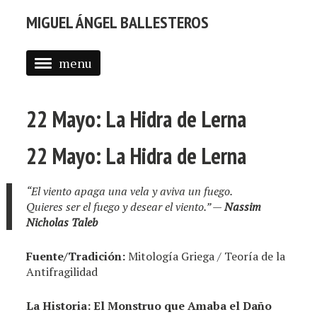
MIGUEL ÁNGEL BALLESTEROS
menu
ABOUT ME
22 Mayo: La Hidra de Lerna
PROFESSIONAL
SELECTED WORK
22 Mayo: La Hidra de Lerna
BLOG
“El viento apaga una vela y aviva un fuego.
BLOG (EN)
Quieres ser el fuego y desear el viento.”
—
Nassim
Nicholas Taleb
APPS
Fuente/Tradición:
Mitología Griega / Teoría de la
Antifragilidad
La Historia: El Monstruo que Amaba el Daño