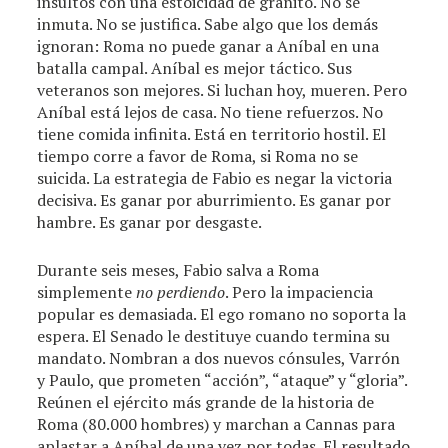
insultos con una estoicidad de granito. No se
inmuta. No se justifica. Sabe algo que los demás
ignoran: Roma no puede ganar a Aníbal en una
batalla campal. Aníbal es mejor táctico. Sus
veteranos son mejores. Si luchan hoy, mueren. Pero
Aníbal está lejos de casa. No tiene refuerzos. No
tiene comida infinita. Está en territorio hostil. El
tiempo corre a favor de Roma, si Roma no se
suicida. La estrategia de Fabio es negar la victoria
decisiva. Es ganar por aburrimiento. Es ganar por
hambre. Es ganar por desgaste.
Durante seis meses, Fabio salva a Roma
simplemente
no perdiendo
. Pero la impaciencia
popular es demasiada. El ego romano no soporta la
espera. El Senado le destituye cuando termina su
mandato. Nombran a dos nuevos cónsules, Varrón
y Paulo, que prometen “acción”, “ataque” y “gloria”.
Reúnen el ejército más grande de la historia de
Roma (80.000 hombres) y marchan a Cannas para
aplastar a Aníbal de una vez por todas. El resultado