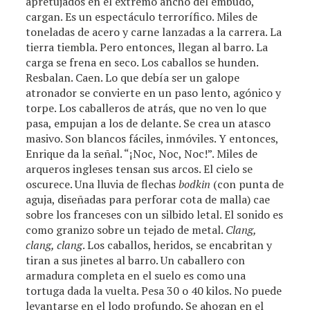
apretujados en el extremo ancho del embudo,
cargan. Es un espectáculo terrorífico. Miles de
toneladas de acero y carne lanzadas a la carrera. La
tierra tiembla. Pero entonces, llegan al barro. La
carga se frena en seco. Los caballos se hunden.
Resbalan. Caen. Lo que debía ser un galope
atronador se convierte en un paso lento, agónico y
torpe. Los caballeros de atrás, que no ven lo que
pasa, empujan a los de delante. Se crea un atasco
masivo. Son blancos fáciles, inmóviles. Y entonces,
Enrique da la señal. “¡Noc, Noc, Noc!”. Miles de
arqueros ingleses tensan sus arcos. El cielo se
oscurece. Una lluvia de flechas
bodkin
(con punta de
aguja, diseñadas para perforar cota de malla) cae
sobre los franceses con un silbido letal. El sonido es
como granizo sobre un tejado de metal.
Clang,
clang, clang
. Los caballos, heridos, se encabritan y
tiran a sus jinetes al barro. Un caballero con
armadura completa en el suelo es como una
tortuga dada la vuelta. Pesa 30 o 40 kilos. No puede
levantarse en el lodo profundo. Se ahogan en el