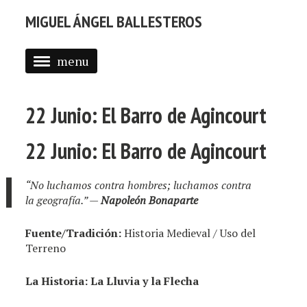
MIGUEL ÁNGEL BALLESTEROS
menu
ABOUT ME
22 Junio: El Barro de Agincourt
PROFESSIONAL
SELECTED WORK
22 Junio: El Barro de Agincourt
BLOG
“No luchamos contra hombres; luchamos contra
BLOG (EN)
la geografía.”
—
Napoleón Bonaparte
APPS
Fuente/Tradición:
Historia Medieval / Uso del
Terreno
La Historia: La Lluvia y la Flecha