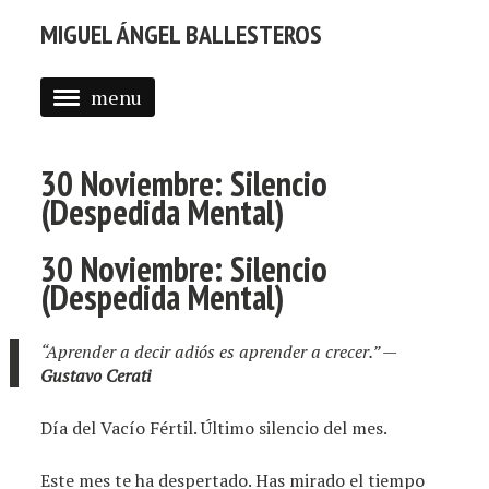
MIGUEL ÁNGEL BALLESTEROS
menu
ABOUT ME
30 Noviembre: Silencio
PROFESSIONAL
(Despedida Mental)
SELECTED WORK
30 Noviembre: Silencio
BLOG
(Despedida Mental)
BLOG (EN)
“Aprender a decir adiós es aprender a crecer.”
—
APPS
Gustavo Cerati
Día del Vacío Fértil. Último silencio del mes.
Este mes te ha despertado. Has mirado el tiempo