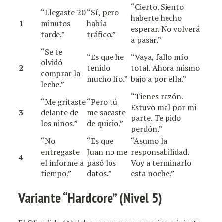
“Cierto. Siento
“Llegaste 20
“Sí, pero
haberte hecho
1
minutos
había
esperar. No volverá
tarde.”
tráfico.”
a pasar.”
“Se te
“Es que he
“Vaya, fallo mío
olvidó
2
tenido
total. Ahora mismo
comprar la
mucho lío.”
bajo a por ella.”
leche.”
“Tienes razón.
“Me gritaste
“Pero tú
Estuvo mal por mi
3
delante de
me sacaste
parte. Te pido
los niños.”
de quicio.”
perdón.”
“No
“Es que
“Asumo la
entregaste
Juan no me
responsabilidad.
4
el informe a
pasó los
Voy a terminarlo
tiempo.”
datos.”
esta noche.”
Variante “Hardcore” (Nivel 5)