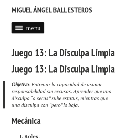
MIGUEL ÁNGEL BALLESTEROS
menu
ABOUT ME
Juego 13: La Disculpa Limpia
PROFESSIONAL
SELECTED WORK
Juego 13: La Disculpa Limpia
BLOG
Objetivo
: Entrenar la capacidad de asumir
BLOG (EN)
responsabilidad sin excusas. Aprender que una
disculpa “a secas” sube estatus, mientras que
APPS
una disculpa con “pero” lo baja.
Mecánica
Roles
: