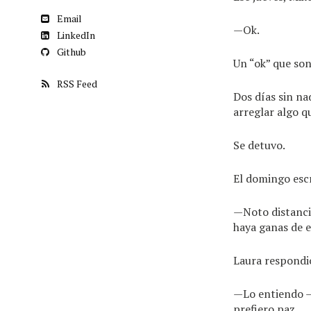
Email
—Ok.
LinkedIn
Github
Un “ok” que son
RSS Feed
Dos días sin na
arreglar algo q
Se detuvo.
El domingo escr
—Noto distancia
haya ganas de e
Laura respondió
—Lo entiendo —d
prefiero paz.