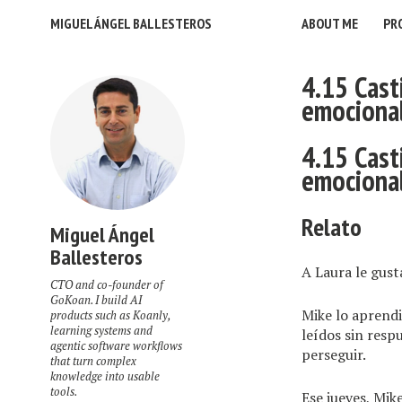
MIGUEL ÁNGEL BALLESTEROS
ABOUT ME
PR
4.15 Cast
emociona
4.15 Cast
emociona
Relato
Miguel Ángel
Ballesteros
A Laura le gust
CTO and co-founder of
GoKoan. I build AI
Mike lo aprendi
products such as Koanly,
learning systems and
leídos sin resp
agentic software workflows
perseguir.
that turn complex
knowledge into usable
tools.
Ese jueves, Mik