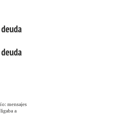
y deuda
y deuda
cío: mensajes
ligaba a