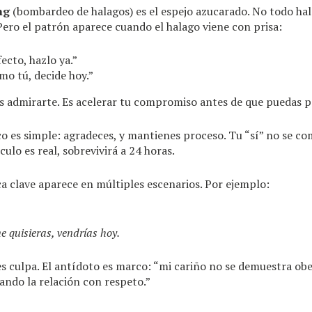
ng
(bombardeo de halagos) es el espejo azucarado. No todo hal
ero el patrón aparece cuando el halago viene con prisa:
ecto, hazlo ya.”
mo tú, decide hoy.”
es admirarte. Es acelerar tu compromiso antes de que puedas p
co es simple: agradeces, y mantienes proceso. Tu “sí” no se c
nculo es real, sobrevivirá a 24 horas.
ca clave aparece en múltiples escenarios. Por ejemplo:
 quisieras, vendrías hoy.
es culpa. El antídoto es marco: “mi cariño no se demuestra ob
ndo la relación con respeto.”