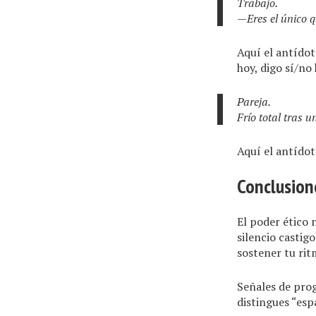
Trabajo.
—Eres el único q
Aquí el antídot
hoy, digo sí/no
Pareja.
Frío total tras 
Aquí el antídoto
Conclusion
El poder ético n
silencio castig
sostener tu rit
Señales de prog
distingues “espa