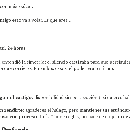
 con más azúcar.
tigo esto va a volar. Es que eres…
sí, 24 horas.
 entendió la simetría: el silencio castigaba para que persiguier
a que corrieras. En ambos casos, el poder era tu ritmo.
uir el castigo
: disponibilidad sin persecución (“si quieres hab
in rendirte
: agradeces el halago, pero mantienes tus estándare
iso con proceso
: tu “sí” tiene reglas; no nace de culpa ni de
n Profunda