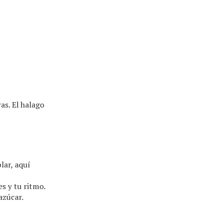
as. El halago
lar, aquí
s y tu ritmo.
 azúcar.