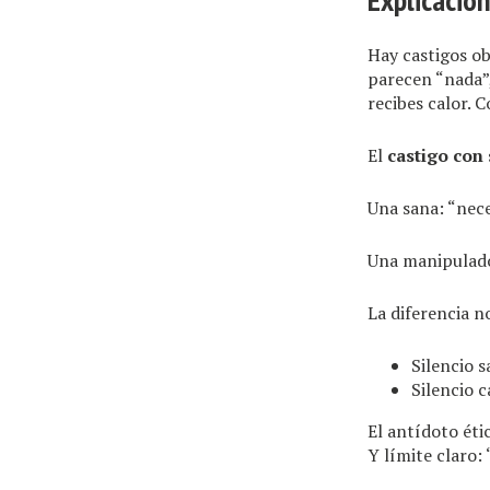
Hay castigos obv
parecen “nada”,
recibes calor. C
El
castigo con 
Una sana: “nece
Una manipulador
La diferencia no
Silencio s
Silencio c
El antídoto étic
Y límite claro: 