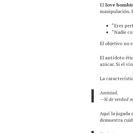
El
love bombi
manipulación. P
“Eres perf
“Nadie co
El objetivo no 
El antídoto éti
azúcar. Si el ví
La característi
Amistad.
—Si de verdad me
Aquí la jugada 
demuestra cuida