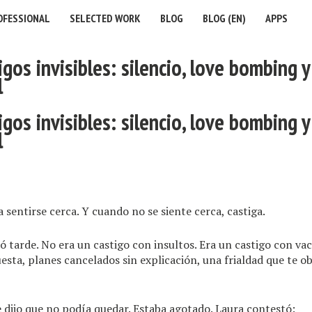
OFESSIONAL
SELECTED WORK
BLOG
BLOG (EN)
APPS
igos invisibles: silencio, love bombing 
l
igos invisibles: silencio, love bombing 
l
a sentirse cerca. Y cuando no se siente cerca, castiga.
ó tarde. No era un castigo con insultos. Era un castigo con va
uesta, planes cancelados sin explicación, una frialdad que te ob
e dijo que no podía quedar. Estaba agotado. Laura contestó: