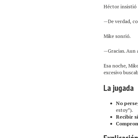
Héctor insistió
—De verdad, con
Mike sonrió.
—Gracias. Aun a
Esa noche, Mike
excesivo buscab
La jugada
No perseg
estoy”).
Recibir s
Comprom
Explicació