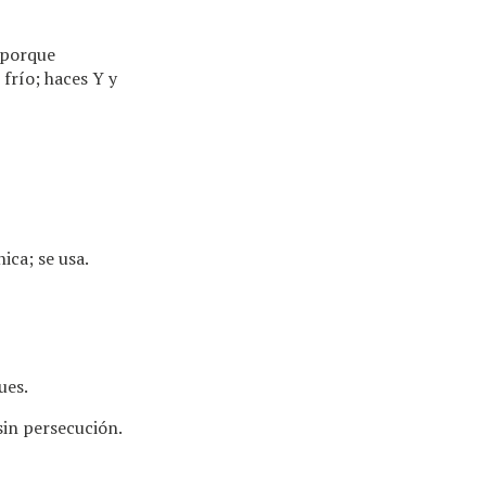
s porque
frío; haces Y y
ica; se usa.
ues.
 sin persecución.