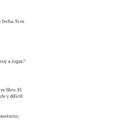
fecha. Si es
voy a rogar.”
s libre. El
e y difícil:
rometerte;