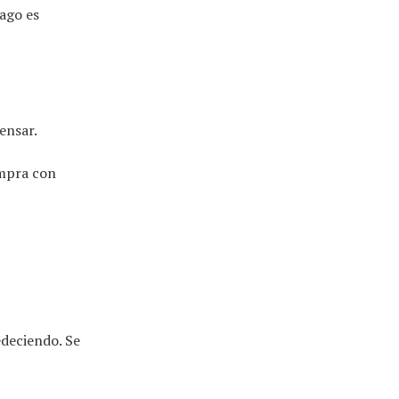
ago es
ensar.
ompra con
edeciendo. Se