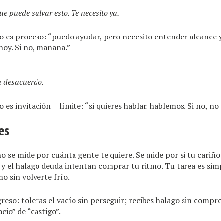
ue puede salvar esto. Te necesito ya.
o es proceso: “puedo ayudar, pero necesito entender alcance y 
 hoy. Si no, mañana.”
un desacuerdo.
 es invitación + límite: “si quieres hablar, hablemos. Si no, no 
es
o se mide por cuánta gente te quiere. Se mide por si tu cariño e
o y el halago deuda intentan comprar tu ritmo. Tu tarea es simpl
mo sin volverte frío.
reso: toleras el vacío sin perseguir; recibes halago sin comp
cio” de “castigo”.