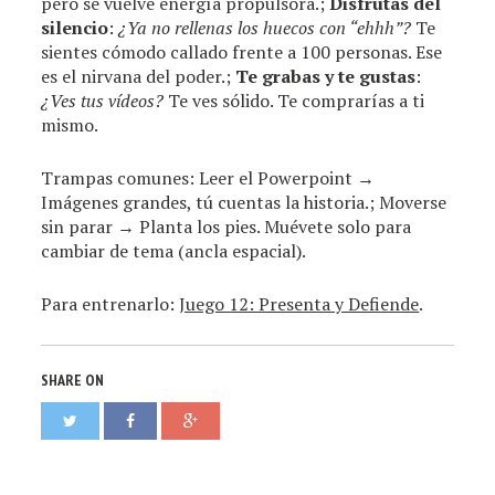
pero se vuelve energía propulsora.;
Disfrutas del
silencio
:
¿Ya no rellenas los huecos con “ehhh”?
Te
sientes cómodo callado frente a 100 personas. Ese
es el nirvana del poder.;
Te grabas y te gustas
:
¿Ves tus vídeos?
Te ves sólido. Te comprarías a ti
mismo.
Trampas comunes: Leer el Powerpoint →
Imágenes grandes, tú cuentas la historia.; Moverse
sin parar → Planta los pies. Muévete solo para
cambiar de tema (ancla espacial).
Para entrenarlo:
Juego 12: Presenta y Defiende
.
SHARE ON