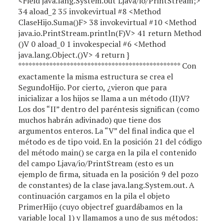
<Field java.lang.System.out Ljava/io/PrintStream;>
34 aload_2 35 invokevirtual #8 <Method
ClaseHijo.Suma()F> 38 invokevirtual #10 <Method
java.io.PrintStream.println(F)V> 41 return Method
()V 0 aload_0 1 invokespecial #6 <Method
java.lang.Object.
()V> 4 return }
*********************************************** Con
exactamente la misma estructura se crea el
SegundoHijo. Por cierto, ¿vieron que para
inicializar a los hijos se llama a un método
(II)V?
Los dos “II” dentro del paréntesis significan (como
muchos habrán adivinado) que tiene dos
argumentos enteros. La “V” del final indica que el
método es de tipo void. En la posición 21 del código
del método main() se carga en la pila el contenido
del campo Ljava/io/PrintStream (esto es un
ejemplo de firma, situada en la posición 9 del pozo
de constantes) de la clase java.lang.System.out. A
continuación cargamos en la pila el objeto
PrimerHijo (cuyo objectref guardábamos en la
variable local 1) y llamamos a uno de sus métodos: