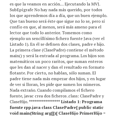
es que la veamos en acción… Ejecutando la MVJ.
SubEpígrafe No hay nada más querido, por todos
los que aprendemos día a día, que un buen ejemplo.
Que tan bueno será éste que sigue no lo se, pero sí
confío en que, al menos, será más ameno para el
lector que todo lo anterior. Tomemos como
ejemplo un sencillísimo fichero fuente Java (ver el
Listado 1). En él se definen dos clases, padre e hijo.
La primera clase (ClasePadre) contiene el método
main() y será la entrada al programa. Los hijos son
matemáticos un poco raritos, que suman enteros
que les dan al nacer y dan el resultado en formato
flotante. Por cierto, no hablan, sólo suman. El
padre tiene nada más empezar dos hijos, y en lugar
de ver si lloran, les pide que sumen los números.
Nada extraño. Cuando compilamos el fichero
fuente, javac crea dos ficheros .class: ClasePadre y
ClaseHijo.
**
**
**
**
**
**
**
*** Listado 1: Programa
fuente rpp.java class ClasePadre{ public static
void main(String arg[]){ ClaseHijo PrimerHijo =