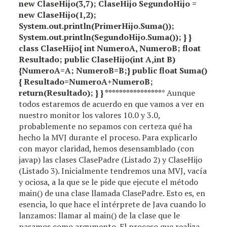
new ClaseHijo(3,7); ClaseHijo SegundoHijo =
new ClaseHijo(1,2);
System.out.println(PrimerHijo.Suma());
System.out.println(SegundoHijo.Suma()); } }
class ClaseHijo{ int NumeroA, NumeroB; float
Resultado; public ClaseHijo(int A,int B)
{NumeroA=A; NumeroB=B;} public float Suma()
{ Resultado=NumeroA+NumeroB;
return(Resultado); } } **
**
**
**
**
**
**
**
* Aunque
todos estaremos de acuerdo en que vamos a ver en
nuestro monitor los valores 10.0 y 3.0,
probablemente no sepamos con certeza qué ha
hecho la MVJ durante el proceso. Para explicarlo
con mayor claridad, hemos desensamblado (con
javap) las clases ClasePadre (Listado 2) y ClaseHijo
(Listado 3). Inicialmente tendremos una MVJ, vacía
y ociosa, a la que se le pide que ejecute el método
main() de una clase llamada ClasePadre. Esto es, en
esencia, lo que hace el intérprete de Java cuando lo
lanzamos: llamar al main() de la clase que le
pasamos como argumento. El proceso que realiza