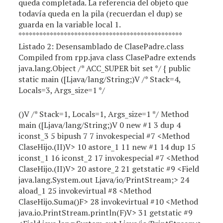
queda completada. La referencia del objeto que
todavía queda en la pila (recuerdan el dup) se
guarda en la variable local 1.
***********************************************
Listado 2: Desensamblado de ClasePadre.class
Compiled from rpp.java class ClasePadre extends
java.lang.Object /* ACC_SUPER bit set */ { public
static main ([Ljava/lang/String;)V /* Stack=4,
Locals=3, Args_size=1 */
()V /* Stack=1, Locals=1, Args_size=1 */ Method
main ([Ljava/lang/String;)V 0 new #1
3 dup 4
iconst_3 5 bipush 7 7 invokespecial #7 <Method
ClaseHijo.
(II)V> 10 astore_1 11 new #1
14 dup 15
iconst_1 16 iconst_2 17 invokespecial #7 <Method
ClaseHijo.
(II)V> 20 astore_2 21 getstatic #9 <Field
java.lang.System.out Ljava/io/PrintStream;> 24
aload_1 25 invokevirtual #8 <Method
ClaseHijo.Suma()F> 28 invokevirtual #10 <Method
java.io.PrintStream.println(F)V> 31 getstatic #9