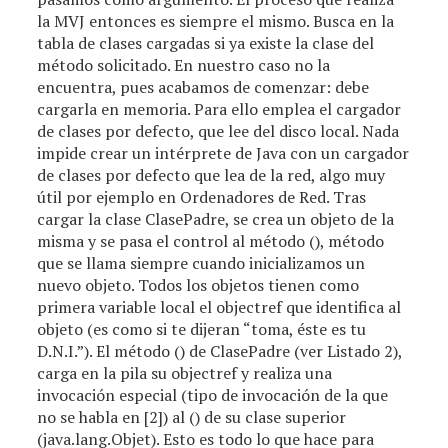
la MVJ entonces es siempre el mismo. Busca en la
tabla de clases cargadas si ya existe la clase del
método solicitado. En nuestro caso no la
encuentra, pues acabamos de comenzar: debe
cargarla en memoria. Para ello emplea el cargador
de clases por defecto, que lee del disco local. Nada
impide crear un intérprete de Java con un cargador
de clases por defecto que lea de la red, algo muy
útil por ejemplo en Ordenadores de Red. Tras
cargar la clase ClasePadre, se crea un objeto de la
misma y se pasa el control al método
(), método
que se llama siempre cuando inicializamos un
nuevo objeto. Todos los objetos tienen como
primera variable local el objectref que identifica al
objeto (es como si te dijeran “toma, éste es tu
D.N.I.”). El método
() de ClasePadre (ver Listado 2),
carga en la pila su objectref y realiza una
invocación especial (tipo de invocación de la que
no se habla en [2]) al
() de su clase superior
(java.lang.Objet). Esto es todo lo que hace para