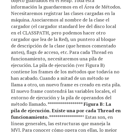
objeto guardados en el Heap. Toda esta
información la guardaremos en el Área de Métodos.
Necesitaremos registrar las clases cargadas en la
máquina. Asociaremos al nombre de la clase el
cargador (el cargador standard lee del disco local
en el CLASSPATH, pero podemos hacer otro
cargador que lea de la Red), un puntero al bloque
de descripción de la clase (que hemos comentado
antes), flags de acceso, etc. Para cada Thread en
funcionamiento, necesitaremos una pila de
ejecución. La pila de ejecución (ver Figura B)
contiene los frames de los métodos que todavía no
han acabado. Cuando a mitad de un método se
llama a otro, un nuevo frame es creado en esta pila.
El nuevo frame contendrá las variables locales, el
entorno de ejecución y la pila de operandos del
método llamado.
**
**
**
**
**
**
**
*** Figura B: La
pila de ejecución. Existe una por cada Thread en
funcionamiento. **
**
**
**
**
**
**
**
* Estas son, en
líneas generales, las estructuras que maneja la
MVJ. Para conocer cómo opera con ellas, lo mejor