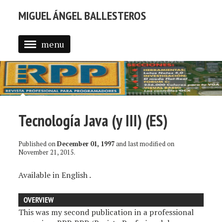
MIGUEL ÁNGEL BALLESTEROS
menu
ABOUT ME
PROFESSIONAL
SELECTED WORK
Tecnología Java (y III) (ES)
BLOG
BLOG (EN)
Published on
December 01, 1997
and last modified on
November 21, 2015
.
APPS
Available in
English
.
OVERVIEW
This was my second publication in a professional