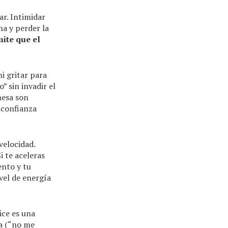
ar. Intimidar
na y perder la
ite que el
ni gritar para
” sin invadir el
mesa son
sconfianza
velocidad.
i te aceleras
ento y tu
vel de energía
ice es una
ía (“no me