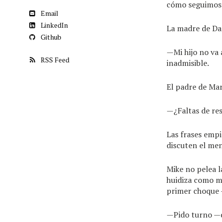
cómo seguimos
Email
LinkedIn
La madre de Dan
Github
—Mi hijo no va 
RSS Feed
inadmisible.
El padre de Mar
—¿Faltas de res
Las frases empi
discuten el men
Mike no pelea l
huidiza como mi
primer choque 
—Pido turno —di