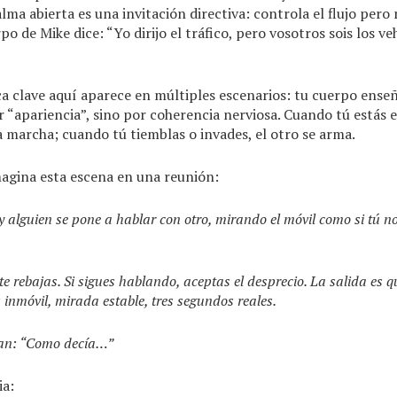
lma abierta es una invitación directiva: controla el flujo pero
po de Mike dice: “Yo dirijo el tráfico, pero vosotros sois los ve
ca clave aquí aparece en múltiples escenarios: tu cuerpo ense
r “apariencia”, sino por coherencia nerviosa. Cuando tú estás e
 marcha; cuando tú tiemblas o invades, el otro se arma.
magina esta escena en una reunión:
 alguien se pone a hablar con otro, mirando el móvil como si tú n
 te rebajas. Si sigues hablando, aceptas el desprecio. La salida es q
s inmóvil, mirada estable, tres segundos reales.
ran: “Como decía…”
ia: