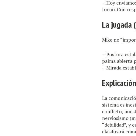
—Hoy enviamos l
turno. Con res
La jugada 
Mike no “impon
—Postura establ
palma abierta pa
—Mirada establ
Explicació
La comunicación
sistema es ines
conflicto, nues
nerviosismo (mo
“debilidad”, y 
clasificará com