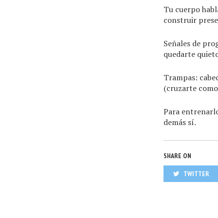
Tu cuerpo habla
construir presen
Señales de pro
quedarte quieto
Trampas: cabece
(cruzarte como c
Para entrenarl
demás sí.
SHARE ON
TWITTER