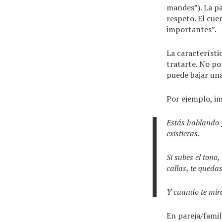
mandes”). La pa
respeto. El cuer
importantes”.
La característi
tratarte. No po
puede bajar una
Por ejemplo, i
Estás hablando y
existieras.
Si subes el tono,
callas, te queda
Y cuando te mi
En pareja/famil