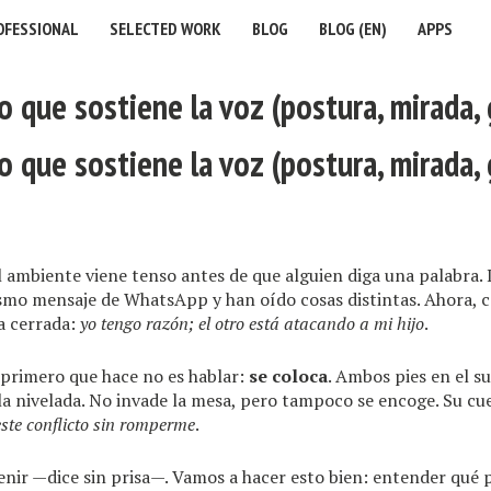
OFESSIONAL
SELECTED WORK
BLOG
BLOG (EN)
APPS
o que sostiene la voz (postura, mirada,
o que sostiene la voz (postura, mirada,
el ambiente viene tenso antes de que alguien diga una palabra. 
smo mensaje de WhatsApp y han oído cosas distintas. Ahora, c
a cerrada:
yo tengo razón; el otro está atacando a mi hijo
.
 primero que hace no es hablar:
se coloca
. Ambos pies en el s
lla nivelada. No invade la mesa, pero tampoco se encoge. Su cu
ste conflicto sin romperme
.
nir —dice sin prisa—. Vamos a hacer esto bien: entender qué p