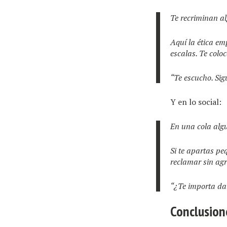
Te recriminan al
Aquí la ética emp
escalas. Te colo
“Te escucho. Sig
Y en lo social:
En una cola algu
Si te apartas pe
reclamar sin agr
“¿Te importa da
Conclusion