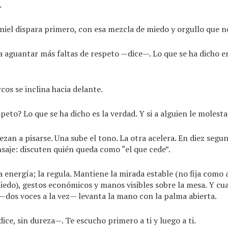
.
iel dispara primero, con esa mezcla de miedo y orgullo que n
a aguantar más faltas de respeto —dice—. Lo que se ha dicho e
cos se inclina hacia delante.
peto? Lo que se ha dicho es la verdad. Y si a alguien le molest
ezan a pisarse. Una sube el tono. La otra acelera. En diez segu
saje: discuten quién queda como “el que cede”.
a energía; la regula. Mantiene la mirada estable (no fija como
edo), gestos económicos y manos visibles sobre la mesa. Y cua
—dos voces a la vez— levanta la mano con la palma abierta.
ce, sin dureza—. Te escucho primero a ti y luego a ti.