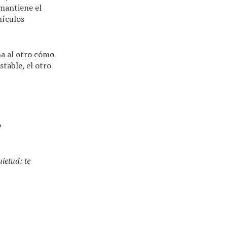
 mantiene el
hículos
ña al otro cómo
stable, el otro
o
uietud: te