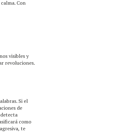
n calma. Con
os visibles y
ar revoluciones.
labras. Si el
uaciones de
 detecta
asificará como
agresiva, te