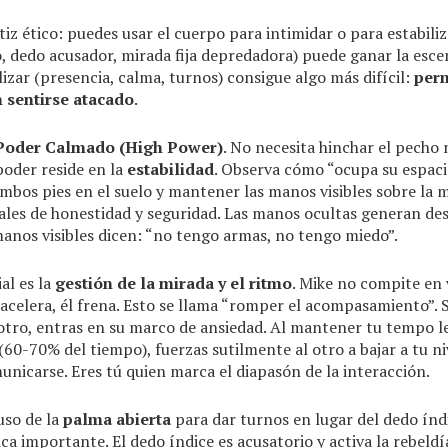
tiz ético: puedes usar el cuerpo para intimidar o para estabiliz
o, dedo acusador, mirada fija depredadora) puede ganar la esce
ilizar (presencia, calma, turnos) consigue algo más difícil:
perm
n sentirse atacado
.
Poder Calmado (High Power)
. No necesita hinchar el pecho 
poder reside en la
estabilidad
. Observa cómo “ocupa su espacio
mbos pies en el suelo y mantener las manos visibles sobre la 
ales de honestidad y seguridad. Las manos ocultas generan de
 manos visibles dicen: “no tengo armas, no tengo miedo”.
al es la
gestión de la mirada y el ritmo
. Mike no compite en 
acelera, él frena. Esto se llama “romper el acompasamiento”. S
 otro, entras en su marco de ansiedad. Al mantener tu tempo l
(60-70% del tiempo), fuerzas sutilmente al otro a bajar a tu ni
nicarse. Eres tú quien marca el diapasón de la interacción.
uso de la
palma abierta
para dar turnos en lugar del dedo índ
ica importante. El dedo índice es acusatorio y activa la rebeld