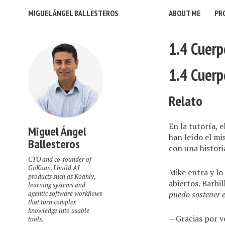
MIGUEL ÁNGEL BALLESTEROS
ABOUT ME
PR
1.4 Cuerp
1.4 Cuerp
Relato
En la tutoría, 
Miguel Ángel
han leído el mi
Ballesteros
con una histori
CTO and co-founder of
GoKoan. I build AI
Mike entra y lo
products such as Koanly,
abiertos. Barbi
learning systems and
puedo sostener e
agentic software workflows
that turn complex
knowledge into usable
—Gracias por ve
tools.