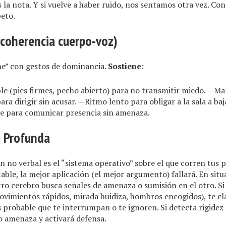
a nota. Y si vuelve a haber ruido, nos sentamos otra vez. Co
peto.
(coherencia cuerpo-voz)
e” con gestos de dominancia.
Sostiene
:
e (pies firmes, pecho abierto) para no transmitir miedo. —Man
ra dirigir sin acusar. —Ritmo lento para obligar a la sala a baj
e para comunicar presencia sin amenaza.
n Profunda
 no verbal es el “sistema operativo” sobre el que corren tus pa
table, la mejor aplicación (el mejor argumento) fallará. En sit
tro cerebro busca señales de amenaza o sumisión en el otro. Si
vimientos rápidos, mirada huidiza, hombros encogidos), te cl
es probable que te interrumpan o te ignoren. Si detecta rigidez 
o amenaza y activará defensa.