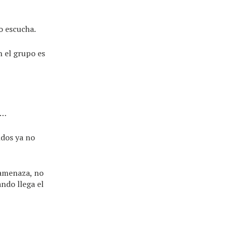
o escucha.
n el grupo es
a…
ndos ya no
 amenaza, no
ndo llega el