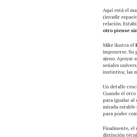
Aquí está el ma
(invadir espaci
relación. Estab
otro piense si
Mike ilustra el
imponerse. Su 
ajeno. Apoyar a
señales univers
instintiva; las
Un detalle cruci
Cuando el otro 
para igualar al
mirada estable 
para poder comu
Finalmente, el 
distinción técn