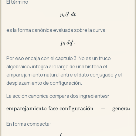
El término
i
˙
p_i\dot q^i\,dt
p
q
d
t
i
es la forma canónica evaluada sobre la curva:
i
p_i\,dq^i.
.
p
d
q
i
Por eso encaja con el capítulo 3. No es un truco
algebraico: integra a lo largo de una historia el
emparejamiento natural entre el dato conjugado y el
desplazamiento de configuración.
La acción canónica compara dos ingredientes:
emparejamiento fase-configuraci
\text{emparejamient
o
ˊ
n
−
generado
En forma compacta: