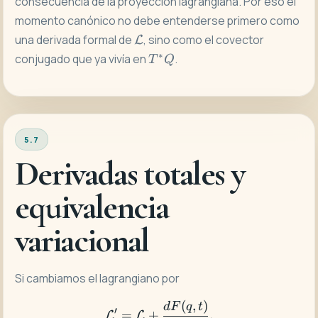
consecuencia de la proyección lagrangiana. Por eso el
momento canónico no debe entenderse primero como
\mathcal{L}
una derivada formal de
, sino como el covector
L
T^*Q
∗
conjugado que ya vivía en
.
T
Q
5.7
Derivadas totales y
equivalencia
variacional
Si cambiamos el lagrangiano por
(
,
)
\mathcal{L}'=\mathcal{L
d
F
q
t
′
=
+
,
L
L