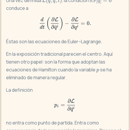
Una vez definida
(
,
˙
,
)
, la condición
[
]
=
0
L
q
q
t
δ
S
q
(q,\dot q,t)
S[q]=0
conduce a
∂
∂
L
L
\frac{d}{dt} \left( \frac{
(
)
d
−
=
0.
∂
˙
∂
i
i
d
t
q
q
Éstas son las ecuaciones de Euler–Lagrange.
En la exposición tradicional parecen el centro. Aquí
tienen otro papel: son la forma que adoptan las
p
ecuaciones de Hamilton cuando la variable
se ha
p
eliminado de manera regular.
La definición
∂
L
p_i=\frac{\partial \mathc
=
p
i
∂
˙
i
q
no entra como punto de partida. Entra como