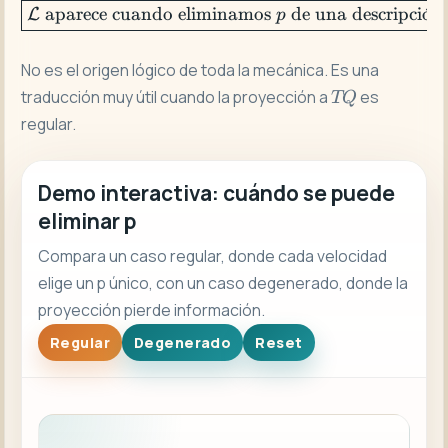
\boxed{\mathcal{L
aparece cuando eliminamos
de una descripci
o
ˊ
n 
L
p
No es el origen lógico de toda la mecánica. Es una
TQ
traducción muy útil cuando la proyección a
es
TQ
regular.
Demo interactiva: cuándo se puede
eliminar p
Compara un caso regular, donde cada velocidad
elige un p único, con un caso degenerado, donde la
proyección pierde información.
Regular
Degenerado
Reset