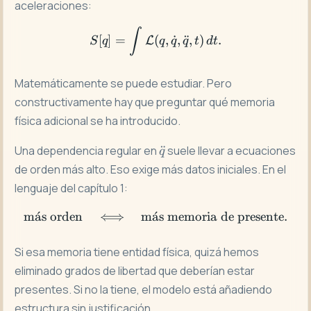
aceleraciones:
S[q]=\int \mathcal{L}(q,\d
∫
[
]
=
(
,
˙
,
¨
,
)
.
L
S
q
q
q
q
t
d
t
Matemáticamente se puede estudiar. Pero
constructivamente hay que preguntar qué memoria
física adicional se ha introducido.
\ddot
Una dependencia regular en
¨
suele llevar a ecuaciones
q
q
de orden más alto. Eso exige más datos iniciales. En el
lenguaje del capítulo 1:
m
a
ˊ
s orden
⟺
m
a
ˊ
\text{más orden} \quad \L
s memoria de presente
.
Si esa memoria tiene entidad física, quizá hemos
eliminado grados de libertad que deberían estar
presentes. Si no la tiene, el modelo está añadiendo
estructura sin justificación.