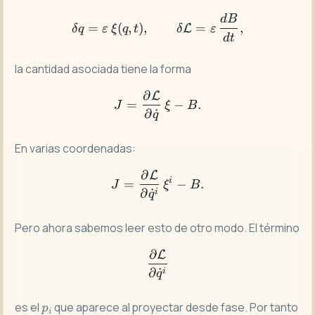
d
B
\delta q=\varepsilon\,\xi
=
(
,
)
,
=
,
L
δ
q
ε
ξ
q
t
δ
ε
d
t
la cantidad asociada tiene la forma
∂
L
J = \frac{\partial \mathca
=
−
.
J
ξ
B
∂
˙
q
En varias coordenadas:
∂
L
J = \frac{\partial \mathca
i
=
−
.
J
ξ
B
∂
˙
i
q
Pero ahora sabemos leer esto de otro modo. El término
∂
L
\frac{\partial \mathcal{L
∂
˙
i
q
p_i
J
es el
que aparece al proyectar desde fase. Por tanto
p
i