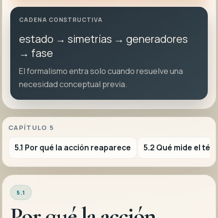
CADENA CONSTRUCTIVA
estado → simetrías → generadores
→ fase
El formalismo entra solo cuando resuelve una
necesidad conceptual previa.
CAPÍTULO 5
5.1 Por qué la acción reaparece
5.2 Qué mide el tér
5.1
Por qué la acción