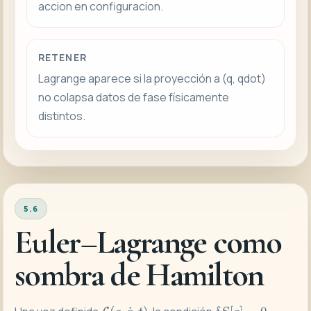
accion en configuracion.
RETENER
Lagrange aparece si la proyección a (q, qdot)
no colapsa datos de fase físicamente
distintos.
5.6
Euler–Lagrange como
sombra de Hamilton
\mathcal{L}
\delta