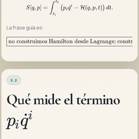
t
S[q,p] = \int_{t_1}^{t_2} 
2
∫
i
[
,
]
=
˙
−
(
,
,
)
.
(
)
H
S
q
p
p
q
q
p
t
d
t
i
t
1
La frase guía es:
\box
no construimos Hamilton desde Lagrange; constr
5.2
p_
Qué mide el término
˙
q^
i
p
q
i