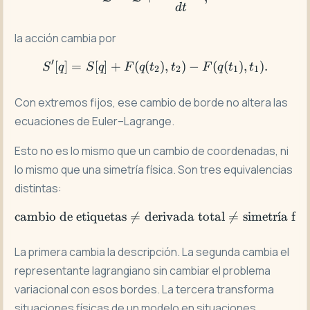
d
t
la acción cambia por
′
[
]
=
[
]
+
(
(
S'[q]=S[q]+F(q(t_2),t_2)-F
)
,
)
−
(
(
)
,
)
.
S
q
S
q
F
q
t
t
F
q
t
t
2
2
1
1
Con extremos fijos, ese cambio de borde no altera las
ecuaciones de Euler–Lagrange.
Esto no es lo mismo que un cambio de coordenadas, ni
lo mismo que una simetría física. Son tres equivalencias
distintas:
cambio de etiquetas

=
derivada total
\text{cambio de etiqueta

=
simetr
ˊ
ı
a f
ˊ
ı
si
La primera cambia la descripción. La segunda cambia el
representante lagrangiano sin cambiar el problema
variacional con esos bordes. La tercera transforma
situaciones físicas de un modelo en situaciones