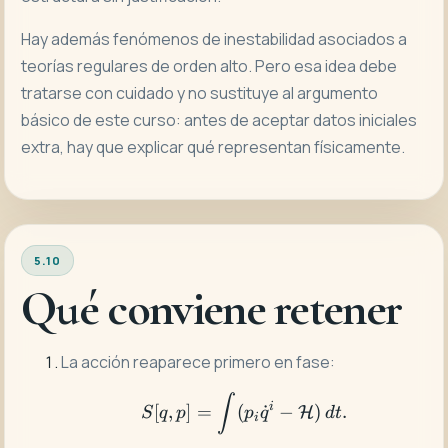
Hay además fenómenos de inestabilidad asociados a
teorías regulares de orden alto. Pero esa idea debe
tratarse con cuidado y no sustituye al argumento
básico de este curso: antes de aceptar datos iniciales
extra, hay que explicar qué representan físicamente.
5.10
Qué conviene retener
La acción reaparece primero en fase:
S[q,p]=\int(p_i\dot q^i
∫
i
[
,
]
=
(
˙
−
)
.
H
S
q
p
p
q
d
t
i