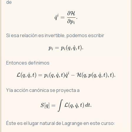
de
∂
H
\dot q^i=\frac{\partial \
i
˙
=
.
q
∂
p
i
Si esa relación es invertible, podemos escribir
=
(
p_i=p_i(q,\dot q,t).
,
˙
,
)
.
p
p
q
q
t
i
i
Entonces definimos
i
(
,
˙
,
)
=
(
,
˙
,
)
\mathcal{L}(q,\dot q,t) = 
˙
−
(
,
(
,
˙
,
)
,
)
.
L
H
q
q
t
p
q
q
t
q
q
p
q
q
t
t
i
Y la acción canónica se proyecta a
S[q]=\int \mathcal{L}(q,\d
∫
[
]
=
(
,
˙
,
)
.
L
S
q
q
q
t
d
t
Éste es el lugar natural de Lagrange en este curso: