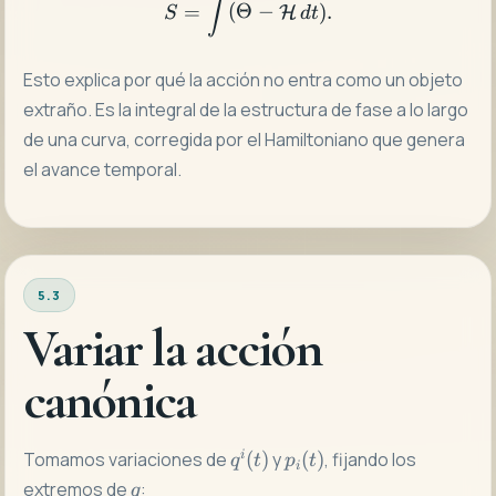
S=\int(\Theta-\mathcal{H
∫
=
(
Θ
−
)
.
H
S
d
t
Esto explica por qué la acción no entra como un objeto
extraño. Es la integral de la estructura de fase a lo largo
de una curva, corregida por el Hamiltoniano que genera
el avance temporal.
5.3
Variar la acción
canónica
q^i(t)
p_i(t)
Tomamos variaciones de
i
(
)
y
(
)
, fijando los
q
t
p
t
i
q
extremos de
:
q