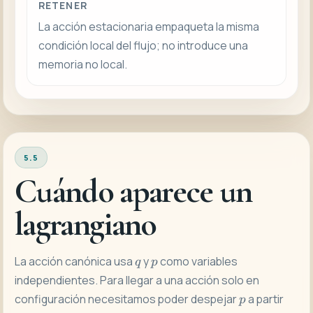
RETENER
La acción estacionaria empaqueta la misma
condición local del flujo; no introduce una
memoria no local.
5.5
Cuándo aparece un
lagrangiano
q
p
La acción canónica usa
y
como variables
q
p
independientes. Para llegar a una acción solo en
p
configuración necesitamos poder despejar
a partir
p