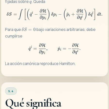
q
fijadas sobre
. Queda
q
∂
∂
H
H
\delta S = \int \left[ \lef
[
(
)
(
)
]
∫
i
i
=
˙
−
−
˙
+
.
δ
S
q
δ
p
p
δ
q
d
t
i
i
∂
∂
i
p
q
i
\delta
Para que
=
0
bajo variaciones arbitrarias, debe
δ
S
S=0
cumplirse
∂
∂
H
H
\dot q^i=\frac{\partial \
i
˙
=
,
˙
=
−
.
q
p
i
∂
∂
i
p
q
i
La acción canónica reproduce Hamilton.
5.4
Qué significa