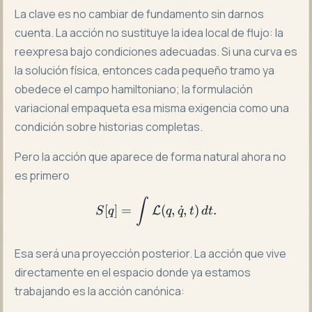
La clave es no cambiar de fundamento sin darnos
cuenta. La acción no sustituye la idea local de flujo: la
reexpresa bajo condiciones adecuadas. Si una curva es
la solución física, entonces cada pequeño tramo ya
obedece el campo hamiltoniano; la formulación
variacional empaqueta esa misma exigencia como una
condición sobre historias completas.
Pero la acción que aparece de forma natural ahora no
es primero
S[q]=\int \mathcal{L}(q,\d
∫
[
]
=
(
,
˙
,
)
.
L
S
q
q
q
t
d
t
Esa será una proyección posterior. La acción que vive
directamente en el espacio donde ya estamos
trabajando es la acción canónica: