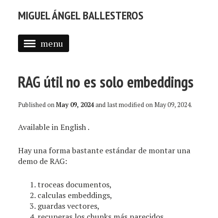
MIGUEL ÁNGEL BALLESTEROS
menu
ABOUT ME
RAG útil no es solo embeddings
PROFESSIONAL
SELECTED WORK
Published on
May 09, 2024
and last modified on
May 09, 2024
.
BLOG
Available in
English
.
BLOG (EN)
Hay una forma bastante estándar de montar una
demo de RAG:
APPS
troceas documentos,
calculas embeddings,
guardas vectores,
recuperas los chunks más parecidos,